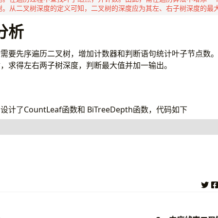
分析
需要先序遍历二叉树，增加计数器和判断语句统计叶子节点数。
树，求得左右两子树深度，判断最大值并加一输出。
了CountLeaf函数和 BiTreeDepth函数，代码如下
ndows.h>