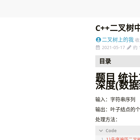
C++二叉
二叉树上的我
收
2021-05-17
约 
目录
题目 统
深度(数据
输入：字符串序列
输出：叶子结点的
处理方法：