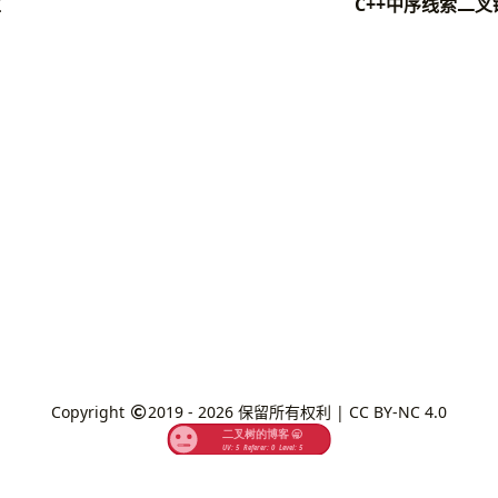
立
C++中序线索二
ace
std
;
Status
;
TElemType
;
ct
BiTNode
e
data
;
iTNode
*
lchild
,
*
rchild
;
Tree
;
iTree
(
BiTree
T
)
Copyright
2019 - 2026
保留所有权利 |
CC BY-NC 4.0
new
BiTNode
))