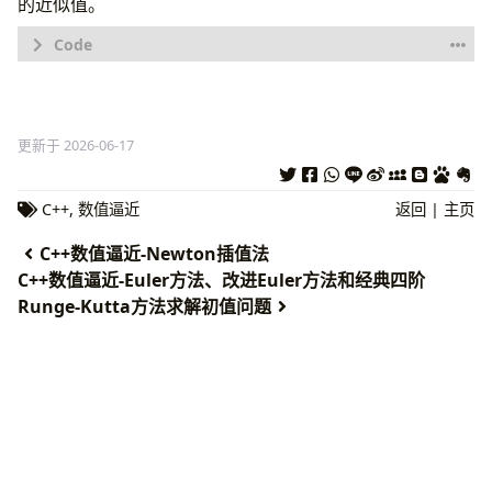
的近似值。
using
namespace
std
;
更新于 2026-06-17
#include
<windows.h>
C++
,
数值逼近
返回
|
主页
void
test
()
{
C++数值逼近-Newton插值法
float
h
=
(
1.0
-
0
)
/
4
,
temp
,
xk
,
yk
,
xkh
,
y
C++数值逼近-Euler方法、改进Euler方法和经典四阶
int
i
;
Runge-Kutta方法求解初值问题
temp
=
f
(
0
);
xk
=
0
;
for
(
i
=
1
;
i
<
4
;
i
++
)
{
xk
=
xk
+
h
;
temp
=
temp
+
2
*
f
(
xk
);
}
temp
=
temp
+
f
(
1
);
temp
=
temp
*
h
/
2
;
cout
<<
endl
;